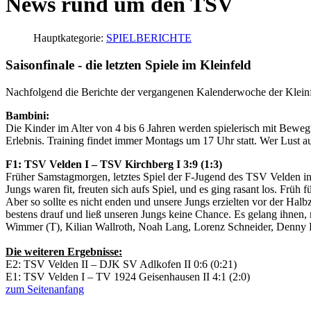
News rund um den TSV
Hauptkategorie:
SPIELBERICHTE
Saisonfinale - die letzten Spiele im Kleinfeld
Nachfolgend die Berichte der vergangenen Kalenderwoche der Klein
Bambini:
Die Kinder im Alter von 4 bis 6 Jahren werden spielerisch mit Bewe
Erlebnis. Training findet immer Montags um 17 Uhr statt. Wer Lust a
F1: TSV Velden I – TSV Kirchberg I 3:9 (1:3)
Früher Samstagmorgen, letztes Spiel der F-Jugend des TSV Velden in 
Jungs waren fit, freuten sich aufs Spiel, und es ging rasant los. Früh
Aber so sollte es nicht enden und unsere Jungs erzielten vor der Halb
bestens drauf und ließ unseren Jungs keine Chance. Es gelang ihnen
Wimmer (T), Kilian Wallroth, Noah Lang, Lorenz Schneider, Denny 
Die weiteren Ergebnisse:
E2: TSV Velden II – DJK SV Adlkofen II 0:6 (0:21)
E1: TSV Velden I – TV 1924 Geisenhausen II 4:1 (2:0)
zum Seitenanfang