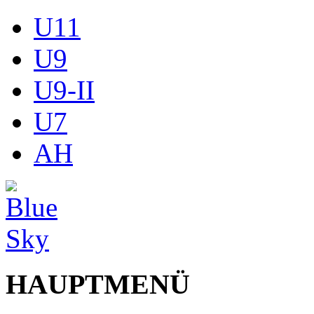
U11
U9
U9-II
U7
AH
HAUPTMENÜ