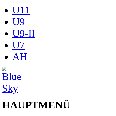
U11
U9
U9-II
U7
AH
HAUPTMENÜ