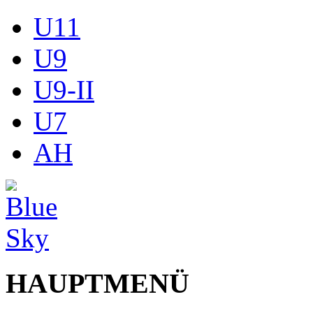
U11
U9
U9-II
U7
AH
HAUPTMENÜ