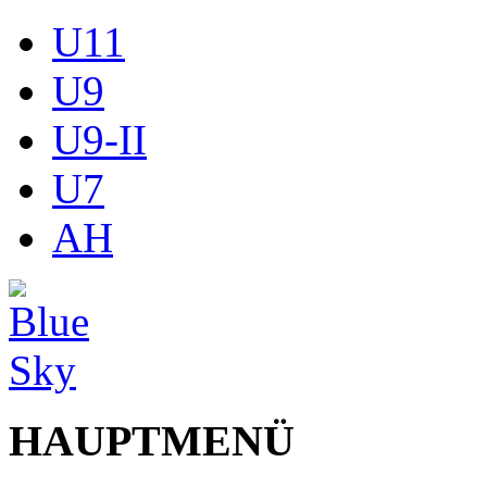
U11
U9
U9-II
U7
AH
HAUPTMENÜ