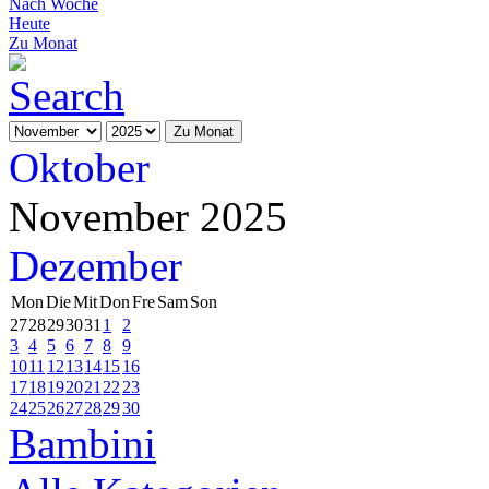
Nach Woche
Heute
Zu Monat
Zu Monat
Oktober
November 2025
Dezember
Mon
Die
Mit
Don
Fre
Sam
Son
27
28
29
30
31
1
2
3
4
5
6
7
8
9
10
11
12
13
14
15
16
17
18
19
20
21
22
23
24
25
26
27
28
29
30
Bambini