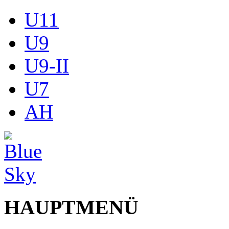
U11
U9
U9-II
U7
AH
HAUPTMENÜ