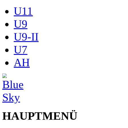
U11
U9
U9-II
U7
AH
HAUPTMENÜ